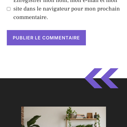
Enregistrer mon nom, mon e-mail et mon
site dans le navigateur pour mon prochain
commentaire.
A
l
t
e
r
n
a
t
i