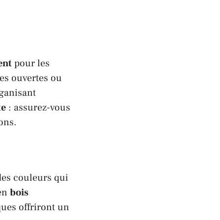
ent
pour les
res ouvertes ou
rganisant
te
: assurez-vous
ons.
des couleurs qui
 en
bois
ues offriront un