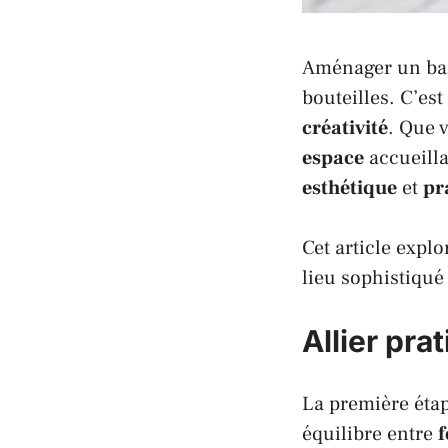
Aménager un bar 
bouteilles. C’es
créativité
. Que 
espace
accueilla
esthétique
et
pr
Cet article expl
lieu sophistiqué
Allier pra
La première étap
équilibre entre
f