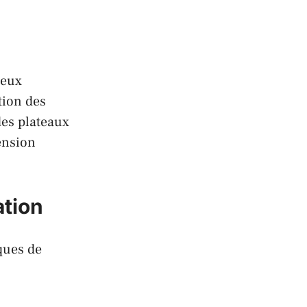
ueux
tion des
des plateaux
ension
ation
ques de