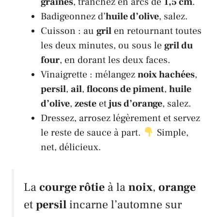
graines
, tranchez en arcs de
1,5 cm
.
Badigeonnez d’
huile d’olive
, salez.
Cuisson : au
gril
en retournant toutes
les deux minutes, ou sous le
gril du
four
, en dorant les deux faces.
Vinaigrette : mélangez
noix hachées
,
persil
,
ail
,
flocons de piment
,
huile
d’olive
,
zeste
et
jus d’orange
, salez.
Dressez, arrosez légèrement et servez
le reste de sauce à part.
Simple,
net, délicieux.
La
courge rôtie
à la
noix
,
orange
et
persil
incarne l’automne sur