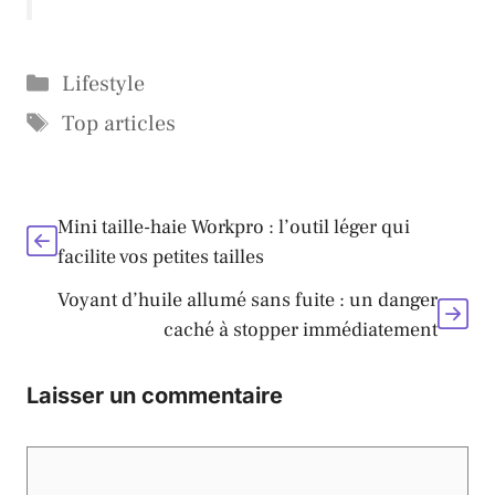
Catégories
Lifestyle
Étiquettes
Top articles
Mini taille-haie Workpro : l’outil léger qui
facilite vos petites tailles
Voyant d’huile allumé sans fuite : un danger
caché à stopper immédiatement
Laisser un commentaire
Commentaire