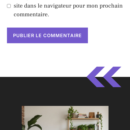
site dans le navigateur pour mon prochain
commentaire.
A
l
t
e
r
n
a
t
i
v