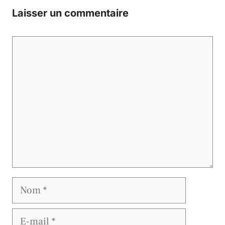
Laisser un commentaire
Commentaire
Nom
E-