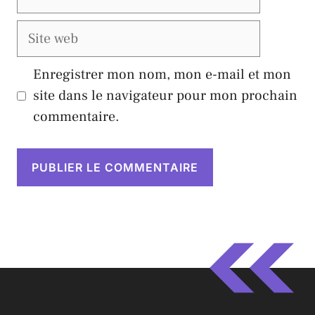
mail
Site
web
Enregistrer mon nom, mon e-mail et mon
site dans le navigateur pour mon prochain
commentaire.
A
l
t
e
r
n