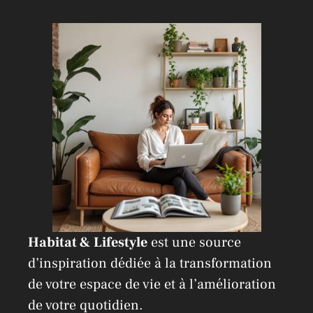
a
t
i
v
e
:
Habitat & Lifestyle
est une source
d’inspiration dédiée à la transformation
de votre espace de vie et à l’amélioration
de votre quotidien.