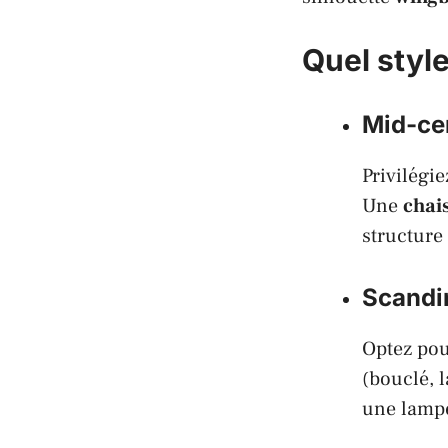
Quel styl
Mid-cen
Privilégie
Une
chai
structure 
Scandin
Optez pou
(bouclé, 
une lampe