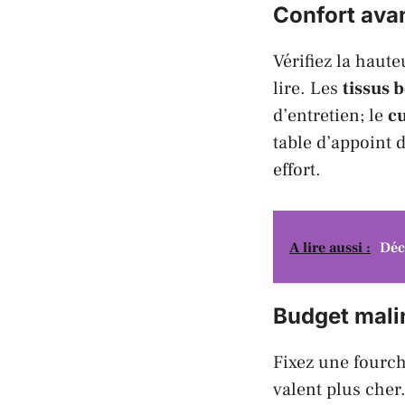
Confort avant
Vérifiez la haute
lire. Les
tissus 
d’entretien; le
cu
table d’appoint d
effort.
A lire aussi :
Déc
Budget malin
Fixez une fourche
valent plus cher