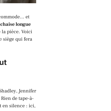
la commode… et
e
chaise longue
la pièce. Voici
e siège qui fera
ut
Shadley
,
Jennifer
 Rien de tape-à-
 en silence : ici,