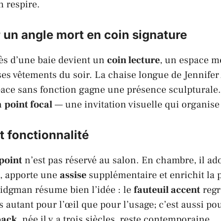
n respire.
 un angle mort en coin signature
ès d’une baie devient un
coin lecture
, un espace m
ses vêtements du soir. La chaise longue de
Jennifer
ce sans fonction gagne une présence sculpturale.
n
point focal
— une invitation visuelle qui organise 
t fonctionnalité
point
n’est pas réservé au salon. En chambre, il ado
t, apporte une
assise
supplémentaire et enrichit la p
ridgman
résume bien l’idée : le
fauteuil accent
regr
s autant pour l’œil que pour l’usage; c’est aussi po
back
, née il y a trois siècles, reste contemporaine.