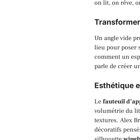
on lit, on rêve, o
Transformer
Un angle vide pr
lieu pour poser 
comment un espa
parle de créer u
Esthétique e
Le
fauteuil d’ap
volumétrie du li
textures.
Alex B
décoratifs pensé
silhouette
wing