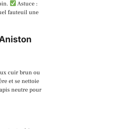
soin.
Astuce :
el fauteuil une
 Aniston
aux cuir brun ou
ère et se nettoie
apis neutre pour