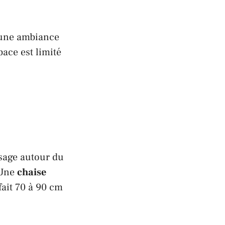
 une ambiance
ace est limité
ssage autour du
 Une
chaise
ait 70 à 90 cm