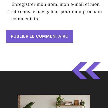
Enregistrer mon nom, mon e-mail et mon
site dans le navigateur pour mon prochain
commentaire.
A
l
t
e
r
n
a
t
i