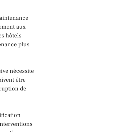
maintenance
rement aux
es hôtels
tenance plus
ive nécessite
ivent être
rruption de
fication
interventions