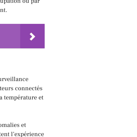
cupation ou par
nt.
urveillance
pteurs connectés
la température et
omalies et
tent l’expérience