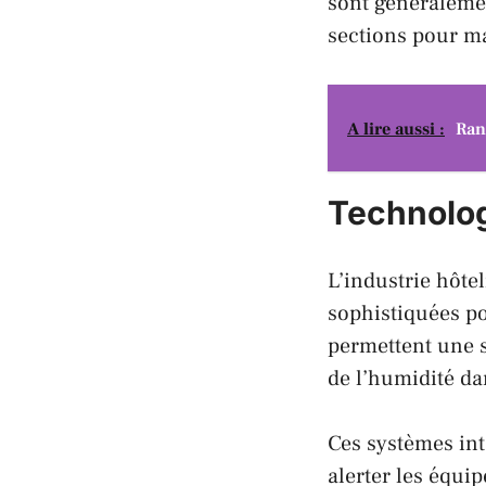
sont généraleme
sections pour ma
A lire aussi :
Ran
Technolog
L’industrie hôte
sophistiquées p
permettent une su
de l’humidité da
Ces systèmes int
alerter les équi