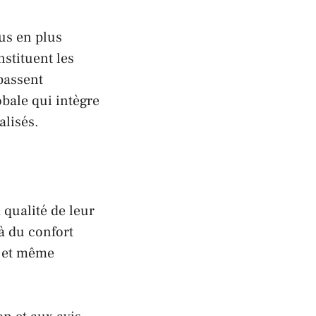
us en plus
nstituent les
passent
bale qui intègre
alisés.
 qualité de leur
à du confort
ge et même