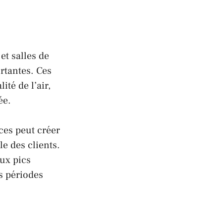
t salles de
rtantes. Ces
ité de l’air,
ée.
ces peut créer
e des clients.
aux pics
s périodes