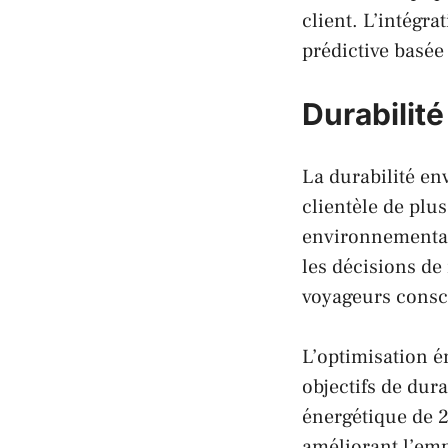
client. L’intégra
prédictive basée
Durabilit
La durabilité e
clientèle de plu
environnementa
les décisions de 
voyageurs consc
L’optimisation 
objectifs de du
énergétique de 
améliorant l’em