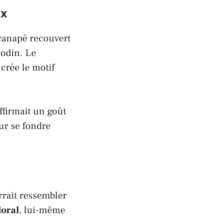
ux
canapé recouvert
nodin. Le
crée le motif
ffirmait un goût
our se fondre
rrait ressembler
loral
, lui-même