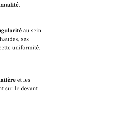
nnalité
.
ngularité
au sein
chaudes, ses
cette uniformité.
atière
et les
t sur le devant