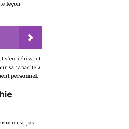
une
leçon
et s’enrichissent
ur sa capacité à
ent personnel
.
hie
erne
n’est pas