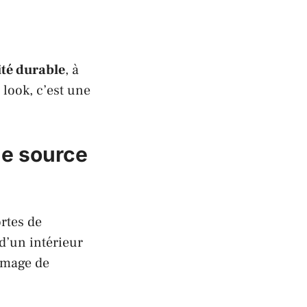
ité durable
, à
look, c’est une
ne source
rtes de
d’un intérieur
image de