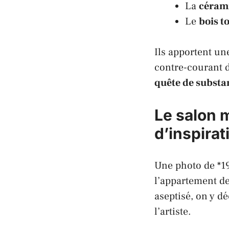
La
céram
Le
bois t
Ils apportent u
contre-courant d
quête de substa
Le salon 
d’inspirat
Une photo de *19
l’appartement de
aseptisé, on y d
l’artiste.