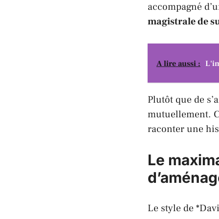
accompagné d’
magistrale de s
A lire aussi :
L'i
Plutôt que de s’a
mutuellement. C
raconter une his
Le maxima
d’aménage
Le style de *Da