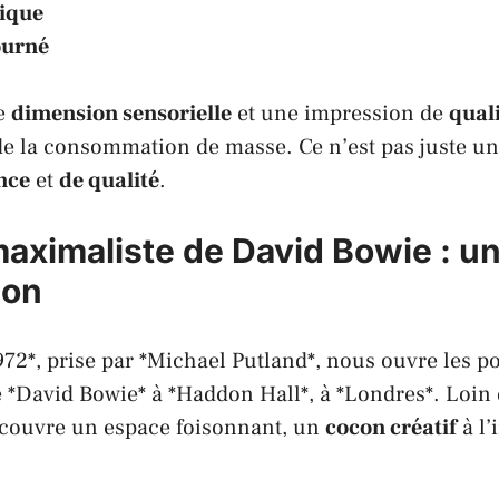
ique
ourné
ne
dimension sensorielle
et une impression de
qual
e la consommation de masse. Ce n’est pas juste un 
nce
et
de qualité
.
maximaliste de David Bowie : u
ion
72*, prise par *Michael Putland*, nous ouvre les po
 *David Bowie* à *Haddon Hall*, à *Londres*. Loin 
écouvre un espace foisonnant, un
cocon créatif
à l’