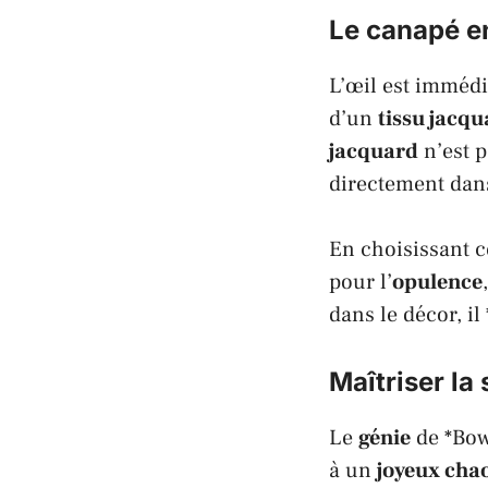
Le canapé en
L’œil est immédi
d’un
tissu jacq
jacquard
n’est p
directement dans
En choisissant ce
pour l’
opulence
dans le décor, il 
Maîtriser la
Le
génie
de *Bowi
à un
joyeux cha