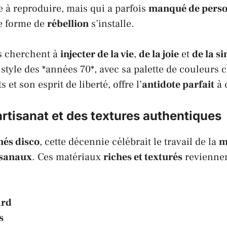
le à reproduire, mais qui a parfois
manqué de perso
e forme de
rébellion
s’installe.
es cherchent à
injecter de la vie
,
de la joie
et
de la si
 style des *années 70*, avec sa palette de couleurs 
 et son esprit de liberté, offre l’
antidote parfait
à 
’artisanat et des textures authentiques
hés disco
, cette décennie célébrait le travail de la
m
isanaux
. Ces matériaux
riches et texturés
reviennen
ard
s