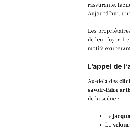
rassurante, faci
Aujourd’hui, un
Les propriétair
de leur foyer. Le
motifs exubérants
L’appel de l
Au-delà des
clic
savoir-faire art
de la scène :
Le
jacqu
Le
velour