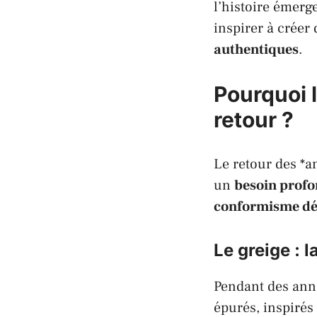
l’histoire émer
inspirer à créer
authentiques
.
Pourquoi 
retour ?
Le retour des *a
un
besoin prof
conformisme dé
Le greige : l
Pendant des année
épurés, inspirés