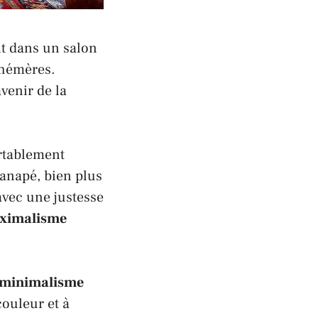
it dans un salon
phémères.
avenir de la
rtablement
canapé, bien plus
avec une justesse
ximalisme
minimalisme
couleur et à