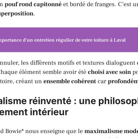
un
pouf rond capitonné
et bordé de franges. C’est 
uperposition
.
mportance d'un entretien régulier de votre toiture à Laval
nnuler, les différents motifs et textures dialoguent 
haque élément semble avoir été
choisi avec soin
po
toire, créant un
ensemble cohérent
car
profondém
lisme réinventé : une philosop
ment intérieur
vid Bowie* nous enseigne que le
maximalisme mod