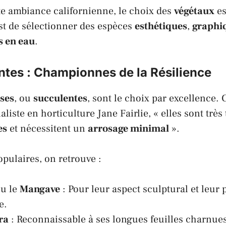
te ambiance californienne, le choix des
végétaux
es
est de sélectionner des espèces
esthétiques
,
graphi
 en eau
.
ntes : Championnes de la Résilience
sses
, ou
succulentes
, sont le choix par excellence.
ialiste en horticulture
Jane Fairlie
, « elles sont trè
es
et nécessitent un
arrosage minimal
».
opulaires, on retrouve :
u le
Mangave
: Pour leur aspect sculptural et leur
e.
ra
: Reconnaissable à ses longues feuilles charnues