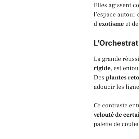
Elles agissent 
l’espace autour 
d’
exotisme
et d
L’Orchestrat
La grande réussi
rigide
, est ento
Des
plantes re
adoucir les lign
Ce contraste ent
velouté de certai
palette de couleu