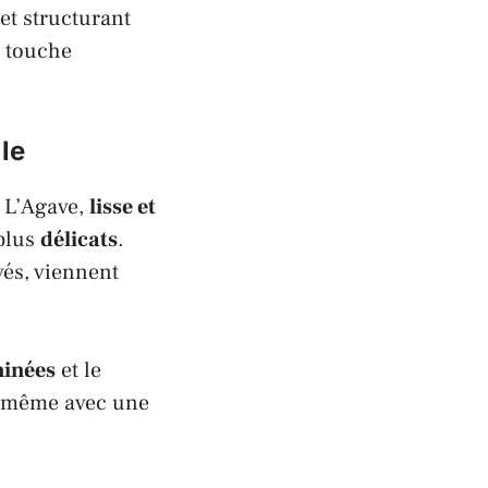
et structurant
e touche
le
 L’
Agave
,
lisse et
 plus
délicats
.
vés, viennent
minées
et le
 même avec une