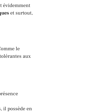
t évidemment
ques
et surtout,
 Comme le
s tolérantes aux
 présence
, il possède en