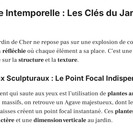
 Intemporelle : Les Clés du Ja
rdin de
Cher
ne repose pas sur une explosion de co
n
réfléchie
où chaque élément a sa place. C’est une 
e sur la
structure
et la
texture
.
 Sculpturaux : Le Point Focal Indisp
nt qui saute aux yeux est l’utilisation de
plantes a
 massifs, on retrouve un
Agave
majestueux, dont les
aisses créent un point focal instantané. Ces
plante
ctère
et une
dimension verticale
au jardin.