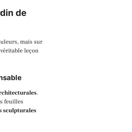
rdin de
uleurs, mais sur
véritable leçon
ensable
rchitecturales
.
 feuilles
s sculpturales