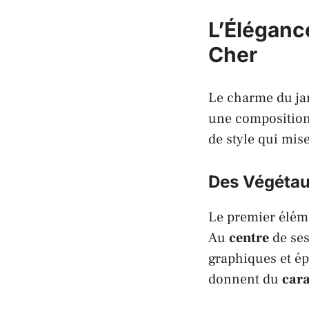
L’Élégance
Cher
Le charme du ja
une compositio
de style qui mis
Des Végétaux
Le premier éléme
Au
centre
de ses
graphiques et ép
donnent du
cara