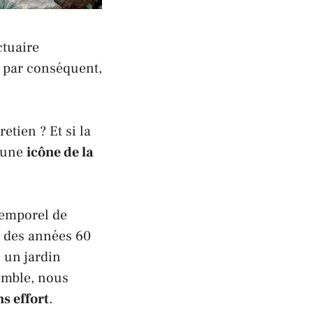
ctuaire
 par conséquent,
etien ? Et si la
d’une
icône de la
ntemporel de
n des années 60
 un jardin
emble, nous
ns effort
.