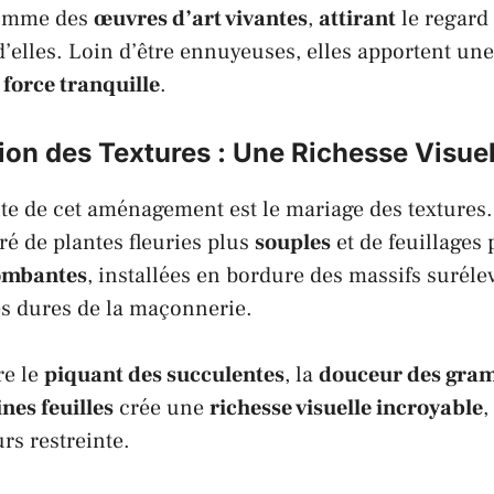
comme des
œuvres d’art vivantes
,
attirant
le regard 
d’elles. Loin d’être ennuyeuses, elles apportent un
e
force tranquille
.
ion des Textures : Une Richesse Visuel
te de cet aménagement est le mariage des textures.
uré de plantes fleuries plus
souples
et de feuillages
tombantes
, installées en bordure des massifs suréle
es dures de la maçonnerie.
re le
piquant des succulentes
, la
douceur des gra
nes feuilles
crée une
richesse visuelle incroyable
,
rs restreinte.