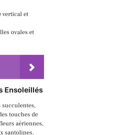
vertical et
lles ovales et
 Ensoleillés
s succulentes,
des touches de
fleurs aériennes,
ux
santolines
.