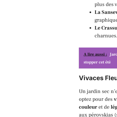
plus des 
La Sansev
graphique,
Le Crassu
charnues, 
A lire aussi :
Jar
stopper cet été
Vivaces Fleu
Un jardin sec n’
optez pour des
v
couleur
et de
lé
aux
pérovskias
(