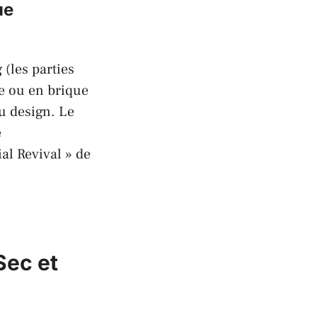
ue
g
(les parties
re ou en brique
u design. Le
e
al Revival
» de
Sec et