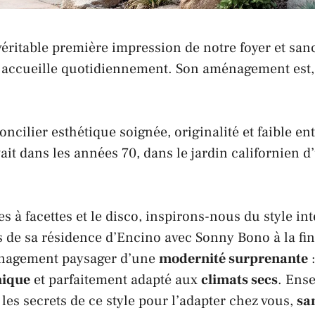
 véritable première impression de notre foyer et san
 accueille quotidiennement. Son aménagement est,
ilier esthétique soignée, originalité et faible entr
ait dans les années 70, dans le jardin californien 
es à facettes et le disco, inspirons-nous du style i
s de sa résidence d’
Encino
avec
Sonny Bono
à la fi
énagement paysager d’une
modernité surprenante
:
hique
et parfaitement adapté aux
climats secs
. Ens
 les secrets de ce style pour l’adapter chez vous,
sa