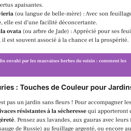
vertus apaisantes.
ieria
(ou langue de belle-mère) : Avec son feuillage 
 elle est d’une facilité déconcertante.
la ovata
(ou arbre de Jade) : Apprécié pour ses feui
il est souvent associé à la chance et la prospérité.
din envahi par les mauvaises herbes du voisin : comment les
ries : Touches de Couleur pour Jardins
est pas un jardin sans fleurs ! Pour accompagner le
ivaces résistantes à la sécheresse
qui apporteront 
gèreté
. Pensez aux
lavandes
, aux
gauras
avec leurs 
sauge de Russie) au feuillage argenté, ou encore a