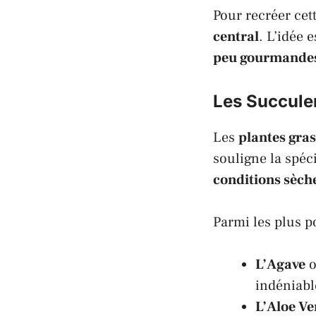
Pour recréer cet
central
. L’idée 
peu gourmandes
Les Succule
Les
plantes gra
souligne la spéc
conditions sèch
Parmi les plus p
L’Agave
o
indéniabl
L’Aloe Ve