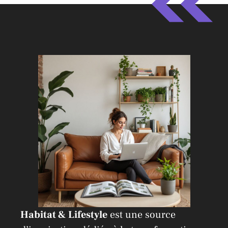
e
r
n
a
t
i
v
e
:
Habitat & Lifestyle
est une source