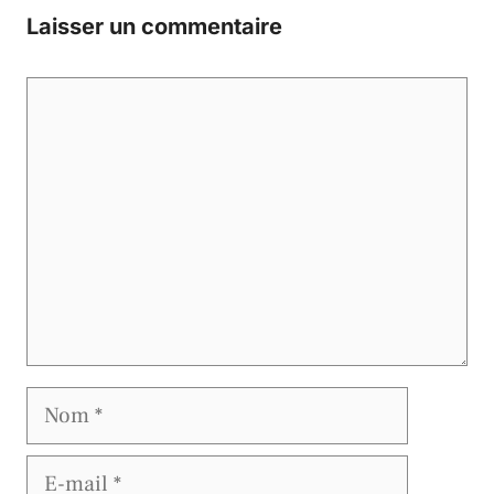
Laisser un commentaire
Commentaire
Nom
E-