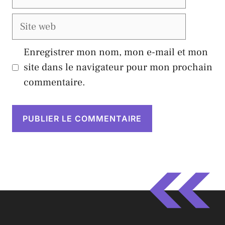
mail
Site
web
Enregistrer mon nom, mon e-mail et mon
site dans le navigateur pour mon prochain
commentaire.
A
l
t
e
r
n