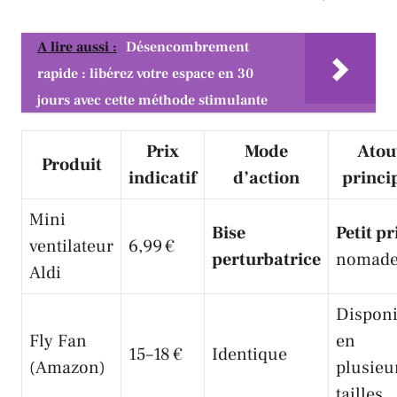
A lire aussi :
Désencombrement
rapide : libérez votre espace en 30
jours avec cette méthode stimulante
Prix
Mode
Atou
Produit
indicatif
d’action
princi
Mini
Bise
Petit pr
ventilateur
6,99 €
perturbatrice
nomad
Aldi
Disponi
Fly Fan
en
15–18 €
Identique
(Amazon)
plusieu
tailles