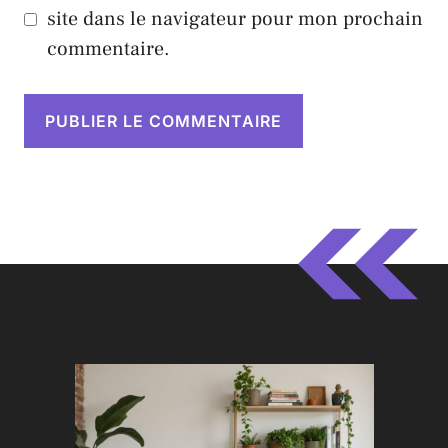
site dans le navigateur pour mon prochain
commentaire.
A
l
t
e
r
n
a
t
i
v