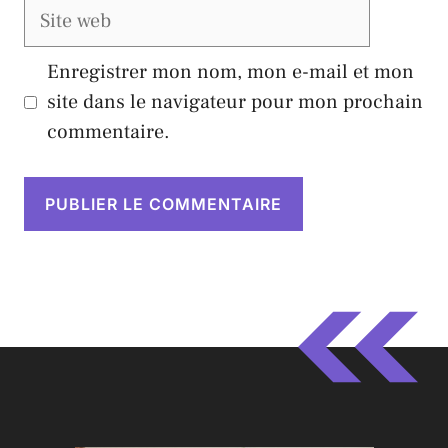
Site
web
Enregistrer mon nom, mon e-mail et mon
site dans le navigateur pour mon prochain
commentaire.
A
l
t
e
r
n
a