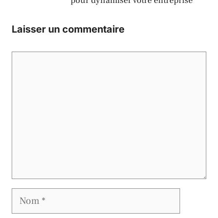
pour dynamiser votre entreprise
Laisser un commentaire
Commentaire
Nom