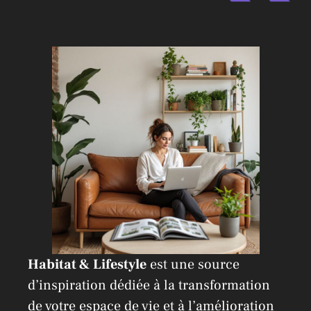
n
a
t
i
v
e
:
Habitat & Lifestyle
est une source
d’inspiration dédiée à la transformation
de votre espace de vie et à l’amélioration