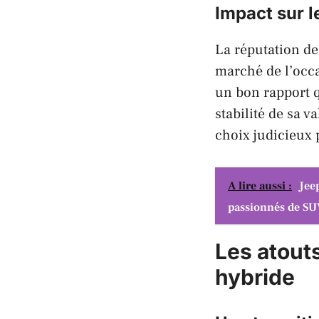
Impact sur l
La réputation de 
marché de l’occa
un bon rapport q
stabilité de sa v
choix judicieux 
A lire aussi :
Jee
passionnés de SU
Les atout
hybride