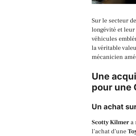
Sur le secteur d
longévité et leu
véhicules emblé
la véritable val
mécanicien améri
Une acqui
pour une 
Un achat su
Scotty Kilmer
a 
l’achat d’une
To