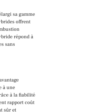
élargi sa gamme
brides offrent
ombustion
hybride répond à
es sans
avantage
e à une
ce à la fiabilité
ent rapport coût
t sûr et