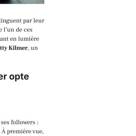
tinguent par leur
 l’un de ces
ant en lumière
tty Kilmer
, un
er
opte
es followers :
 À première vue,