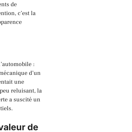
ents de
ntion, c’est la
apparence
l’automobile :
é mécanique d’un
ntait une
eu reluisant, la
rte a suscité un
tiels.
valeur de