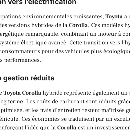
n vers l’électrification
upations environnementales croissantes,
Toyota
a 
des versions hybrides de la
Corolla
. Ces modèles hy
énergétique remarquable, combinant un moteur à c
système électrique avancé. Cette transition vers l’
consommateurs pour des véhicules plus écologiqu
s performances.
 gestion réduits
ne
Toyota Corolla
hybride représente également un 
g terme. Les coûts de carburant sont réduits grâc
misée, et les frais d’entretien restent maîtrisés grâ
éhicule. Ces économies se traduisent par un excell
enforçant l’idée que la
Corolla
est un investissemen