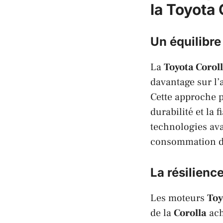
la
Toyota 
Un équilibre
La
Toyota Corol
davantage sur l’
Cette approche p
durabilité et la 
technologies av
consommation de
La résilien
Les moteurs
Toy
de la
Corolla
ach