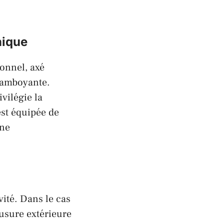
nique
onnel, axé
flamboyante.
ivilégie la
st équipée de
une
vité. Dans le cas
’usure extérieure