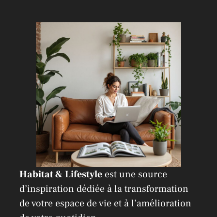
n
a
t
i
v
e
:
Habitat & Lifestyle
est une source
d’inspiration dédiée à la transformation
de votre espace de vie et à l’amélioration