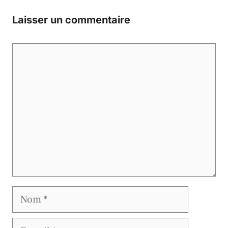
Laisser un commentaire
Commentaire
Nom
E-