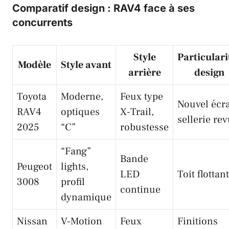
Comparatif design : RAV4 face à ses
concurrents
Style
Particulari
Modèle
Style avant
arrière
design
Toyota
Moderne,
Feux type
Nouvel écr
RAV4
optiques
X-Trail,
sellerie re
2025
“C”
robustesse
“Fang”
Bande
Peugeot
lights,
LED
Toit flottant
3008
profil
continue
dynamique
Nissan
V-Motion
Feux
Finitions