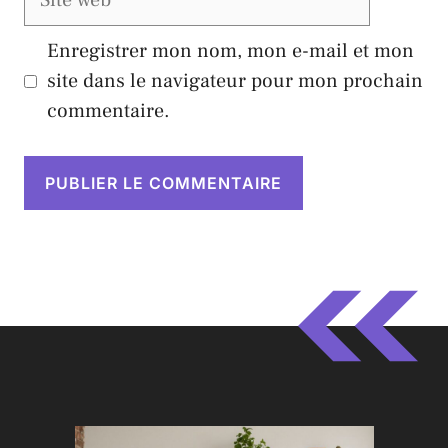
web
Enregistrer mon nom, mon e-mail et mon
site dans le navigateur pour mon prochain
commentaire.
A
l
t
e
r
n
a
t