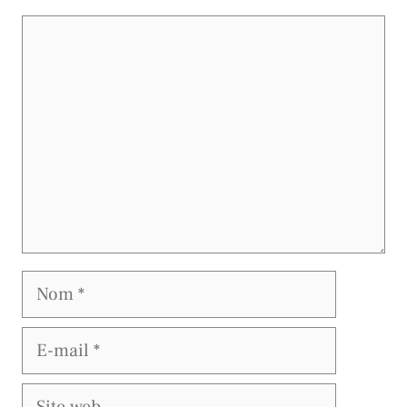
Commentaire
Nom
E-
mail
Site