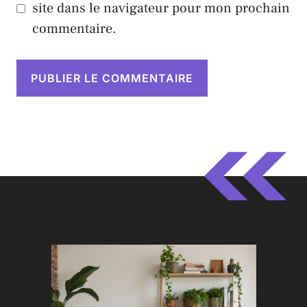
site dans le navigateur pour mon prochain
commentaire.
A
l
t
e
r
n
a
t
i
v