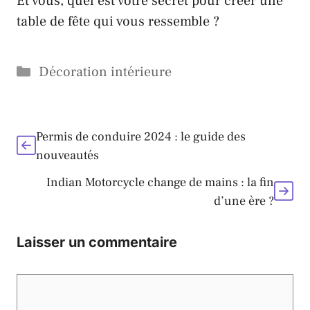
Et vous, quel est votre secret pour créer une
table de fête qui vous ressemble ?
Catégories
Décoration intérieure
Permis de conduire 2024 : le guide des
nouveautés
Indian Motorcycle change de mains : la fin
d’une ère ?
Laisser un commentaire
Commentaire