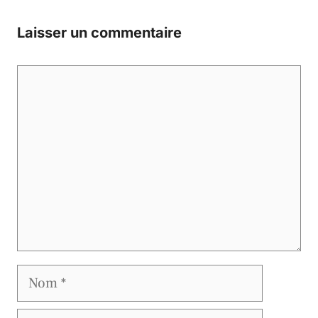
Laisser un commentaire
Commentaire
Nom