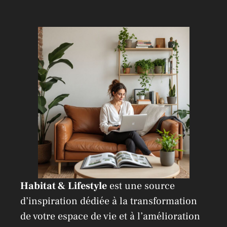
n
a
t
i
v
e
:
Habitat & Lifestyle
est une source
d’inspiration dédiée à la transformation
de votre espace de vie et à l’amélioration