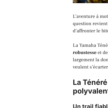
L’aventure à mot
question revien
d’affronter le b
La
Yamaha Téné
robustesse
et de
largement la don
veulent s’écarter
La Ténéré
polyvalen
Un trail fiab