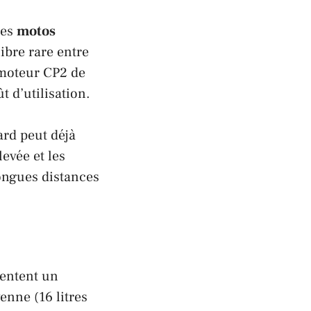
des
motos
ibre rare entre
 moteur CP2 de
t d’utilisation.
ard peut déjà
levée et les
ongues distances
sentent un
nne (16 litres