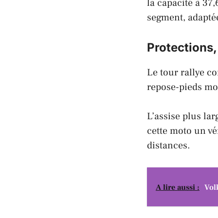
la capacité à 37
segment, adaptée
Protections,
Le tour rallye co
repose-pieds mod
L’assise plus lar
cette moto un vér
distances.
A lire aussi :
Vol