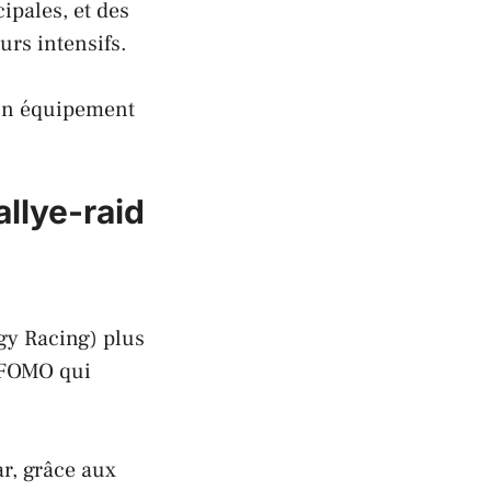
ipales, et des
urs intensifs.
t un équipement
allye-raid
y Racing) plus
 FOMO qui
r, grâce aux