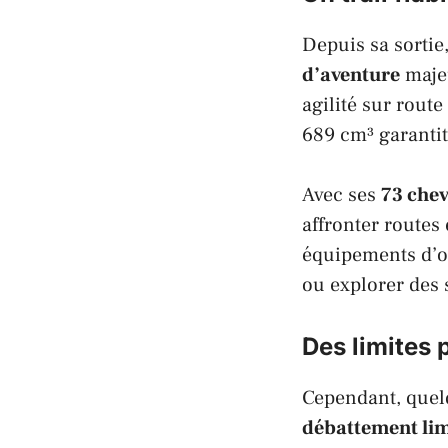
Depuis sa sorti
d’aventure
majeu
agilité sur rout
689 cm³ garanti
Avec ses
73 che
affronter routes 
équipements d’or
ou explorer des s
Des limites 
Cependant, quel
débattement lim