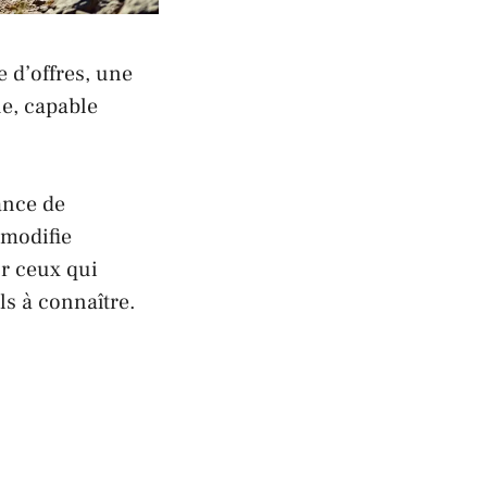
 d’offres, une
ue, capable
ance de
modifie
ur ceux qui
ls à connaître.