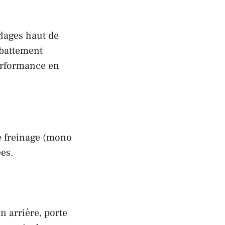
glages haut de
ébattement
erformance en
 freinage
(mono
ées.
 arrière, porte