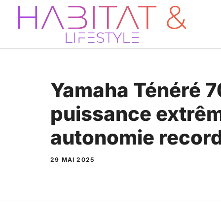
Aller
au
contenu
Yamaha Ténéré 7
puissance extrêm
autonomie recor
29 MAI 2025