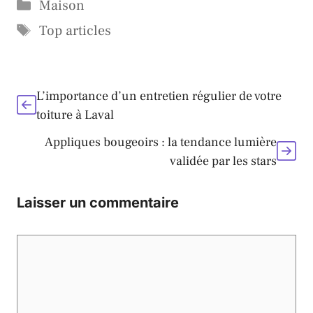
Catégories
Maison
Étiquettes
Top articles
L’importance d’un entretien régulier de votre
toiture à Laval
Appliques bougeoirs : la tendance lumière
validée par les stars
Laisser un commentaire
Commentaire