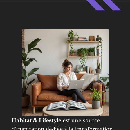
e
r
n
a
t
i
v
e
:
Habitat & Lifestyle
est une source
d’inspiration dédiée à la transformation