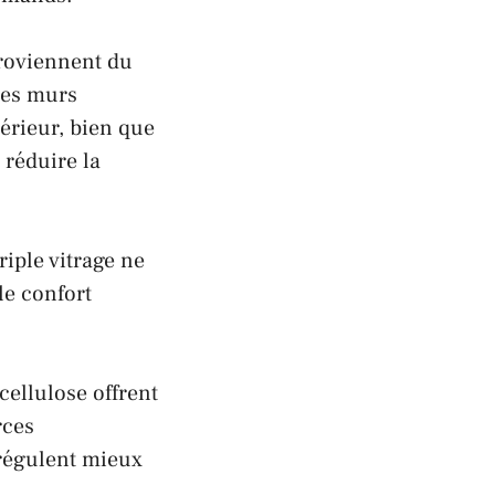
proviennent du
 des murs
térieur, bien que
 réduire la
riple vitrage ne
le confort
cellulose offrent
rces
 régulent mieux