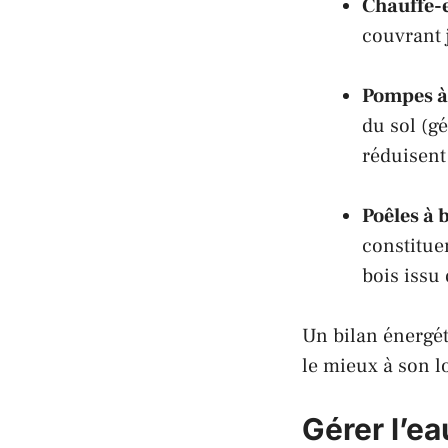
Chauffe-e
couvrant 
Pompes à
du sol (g
réduisent
Poêles à 
constitue
bois issu
Un bilan énergé
le mieux à son l
Gérer l’e