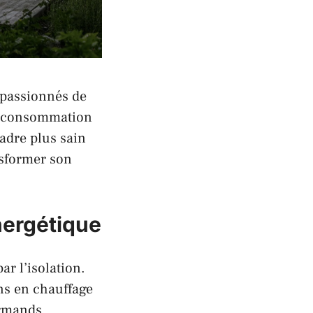
 passionnés de
sa consommation
adre plus sain
nsformer son
nergétique
r l’isolation.
ns en chauffage
urmands.