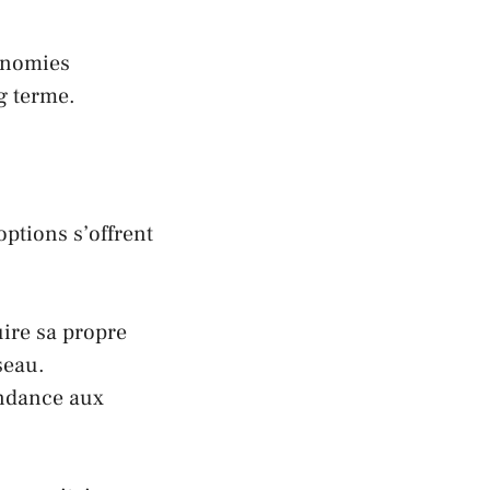
conomies
g terme.
options s’offrent
uire sa propre
seau.
endance aux