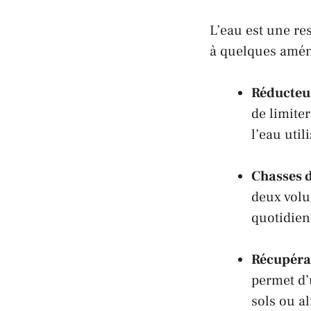
L’eau est une re
à quelques amé
Réducteur
de limite
l’eau util
Chasses 
deux volum
quotidien
Récupéra
permet d’u
sols ou al