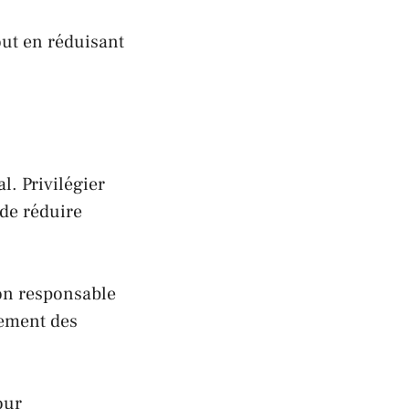
out en réduisant
l. Privilégier
 de réduire
ion responsable
llement des
our