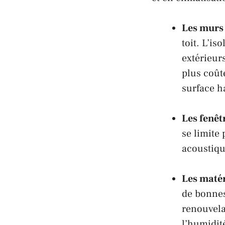
Les murs 
toit. L’is
extérieur
plus coût
surface h
Les fenêt
se limite
acoustiqu
Les matér
de bonnes
renouvela
l’humidité