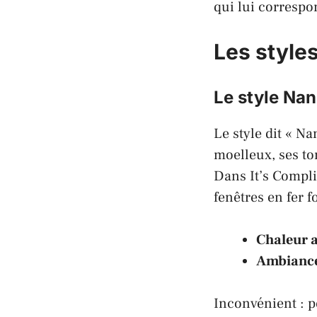
qui lui correspo
Les style
Le style Na
Le style dit « N
moelleux, ses to
Dans
It’s Compl
fenêtres en fer f
Chaleur 
Ambiance
Inconvénient : p