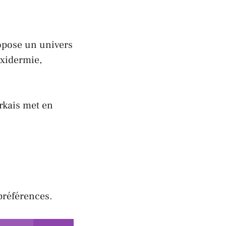
pose un univers
axidermie,
rkais met en
préférences.