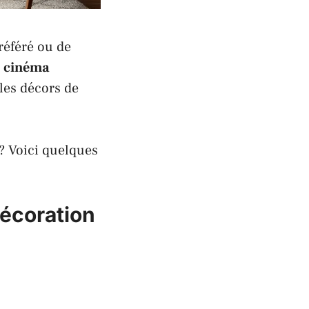
éféré ou de
e
cinéma
 les décors de
? Voici quelques
décoration