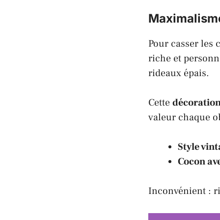
Maximalism
Pour casser les
riche et personn
rideaux épais.
Cette
décoratio
valeur chaque ob
Style vin
Cocon ave
Inconvénient : r