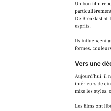
Un bon film repo
particulièrement
De
Breakfast at T
esprits.
Ils influencent a
formes, couleur
Vers une déc
Aujourd’hui, il 
intérieurs de c
mixe les styles, 
Les
films
ont lib