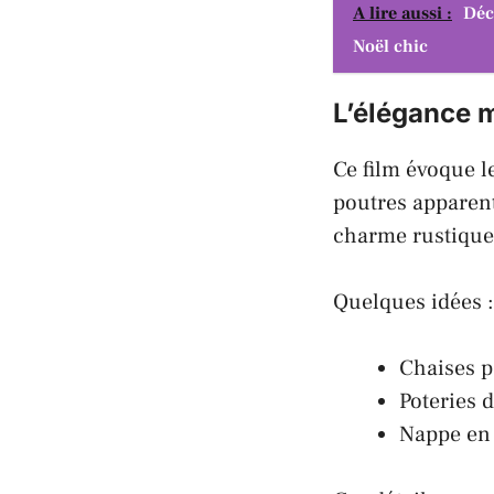
A lire aussi :
Déc
Noël chic
L’élégance 
Ce
film
évoque le
poutres apparent
charme rustique
Quelques idées :
Chaises p
Poteries 
Nappe en 