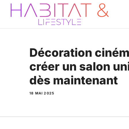
Aller
au
contenu
Décoration ciné
créer un salon un
dès maintenant
18 MAI 2025