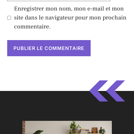
Enregistrer mon nom, mon e-mail et mon
site dans le navigateur pour mon prochain
commentaire.
A
l
t
e
r
n
a
t