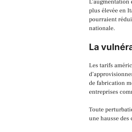
L’augmentation d
plus élevée en
It
pourraient rédui
nationale.
La vulnér
Les tarifs amér
d’approvisionne
de fabrication m
entreprises co
Toute perturbati
une hausse des 