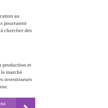
cation au
ns pourraient
 à chercher des
a production et
r le marché
es investisseurs
enne
.
ché