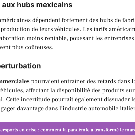
 aux hubs mexicains
américaines dépendent fortement des hubs de fabri
production de leurs véhicules. Les tarifs américai
laboration moins rentable, poussant les entreprises
uvent plus coûteuses.
perturbation
mmerciales
pourraient entraîner des retards dans l
véhicules, affectant la disponibilité des produits su
. Cette incertitude pourrait également dissuader l
ngager davantage dans l’industrie automobile
itali
ersports en crise : comment la pandémie a transformé le mar