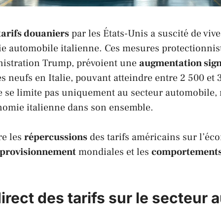
tarifs douaniers
par les États-Unis a suscité de viv
rie automobile
italienne
. Ces mesures protectionnis
nistration
Trump
, prévoient une
augmentation signi
es neufs en
Italie
, pouvant atteindre entre 2 500 et 
ne se limite pas uniquement au secteur automobile
onomie
italienne
dans son ensemble.
re les
répercussions
des tarifs américains sur l’é
pprovisionnement
mondiales et les
comportement
.
irect des tarifs sur le secteur