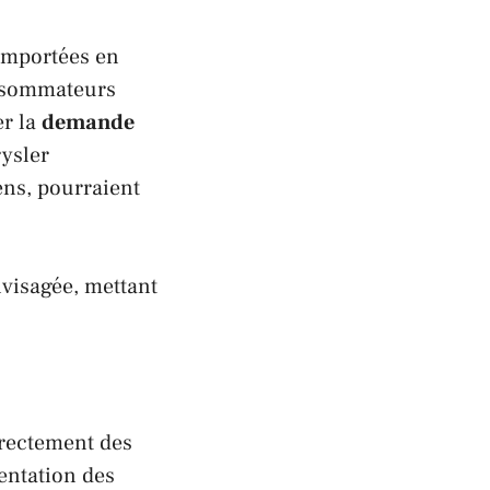
 importées en
onsommateurs
er la
demande
rysler
ens, pourraient
visagée, mettant
rectement des
mentation des