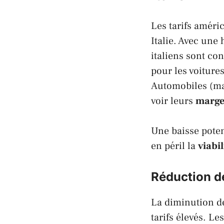
Les tarifs améri
Italie
. Avec une 
italiens
sont conf
pour les voiture
Automobiles
(ma
voir leurs
marge
Une baisse poten
en péril la
viabil
Réduction d
La diminution de
tarifs élevés. L