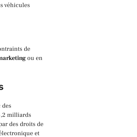
s véhicules
ntraints de
marketing
ou en
s
c des
,2 milliards
par des droits de
’électronique et