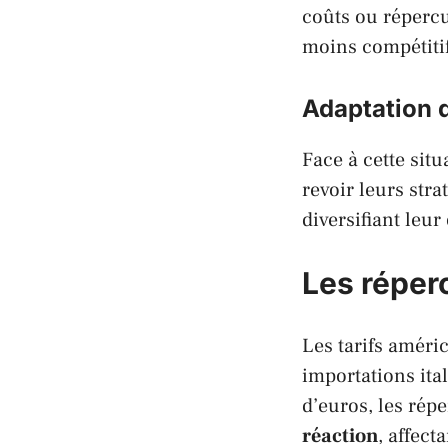
coûts ou répercu
moins compétiti
Adaptation 
Face à cette situ
revoir leurs str
diversifiant leu
Les réper
Les tarifs améri
importations
ita
d’euros, les rép
réaction
, affect