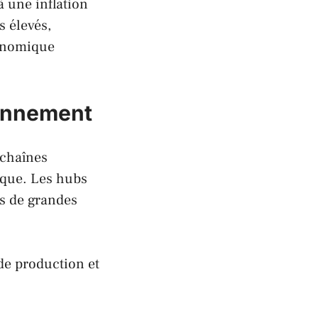
 une inflation
s élevés,
conomique
ionnement
 chaînes
que
. Les hubs
es de grandes
de production et