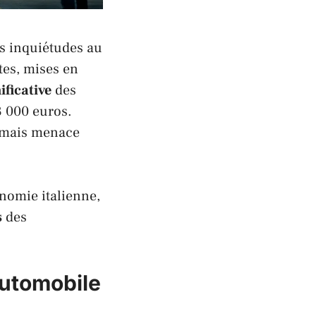
es inquiétudes au
tes, mises en
ficative
des
3 000 euros.
, mais menace
conomie
italienne
,
s
des
 automobile