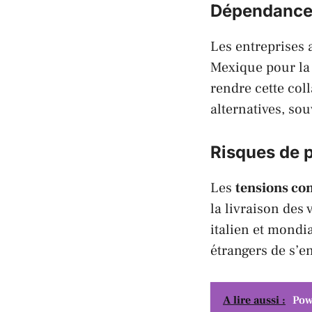
Dépendance
Les entreprises 
Mexique
pour la 
rendre cette col
alternatives, so
Risques de 
Les
tensions co
la livraison des 
italien
et mondial
étrangers de s’e
A lire aussi :
Pow