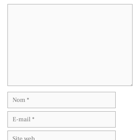
Commentaire
Nom
E-
mail
Site