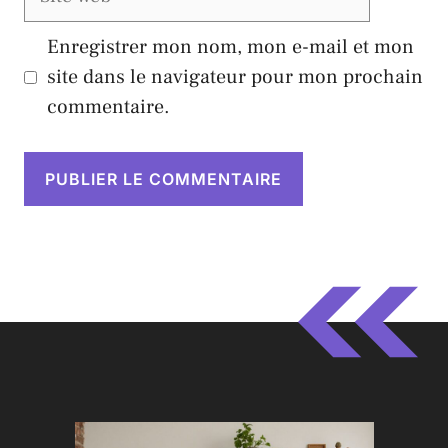
web
Enregistrer mon nom, mon e-mail et mon
site dans le navigateur pour mon prochain
commentaire.
A
l
t
e
r
n
a
t