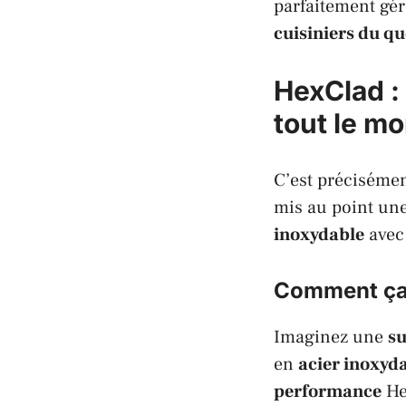
parfaitement gér
cuisiniers du qu
HexClad : 
tout le m
C’est préciséme
mis au point un
inoxydable
avec
Comment ça
Imaginez une
su
en
acier inoxyd
performance
He