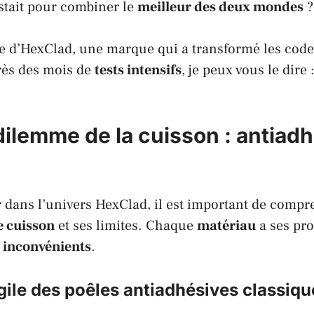
stait pour combiner le
meilleur des deux mondes
?
e d’
HexClad
, une marque qui a transformé les code
rès des mois de
tests intensifs
, je peux vous le dire
dilemme de la cuisson : antiadh
 dans l’univers
HexClad
, il est important de compr
e cuisson
et ses limites. Chaque
matériau
a ses pro
s
inconvénients
.
gile des poêles antiadhésives classiqu