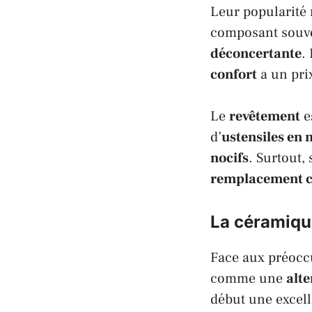
Leur popularité 
composant souve
déconcertante
.
confort
a un pri
Le
revêtement
e
d’
ustensiles en 
nocifs
. Surtout,
remplacement c
La céramique
Face aux préoccu
comme une
alte
début une excel