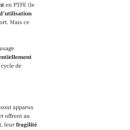
nt
en
PTFE
(le
 d’utilisation
ort. Mais ce
’usage
ntiellement
 cycle de
sont apparus
t offrent au
, leur
fragilité