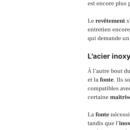
est encore plus
Le
revêtement
s
entretien encor
qui demande u
L’acier inoxy
À l’autre bout d
et la
fonte
. Ils 
compatibles avec
certaine
maîtris
La
fonte
nécessi
tandis que l’
ino