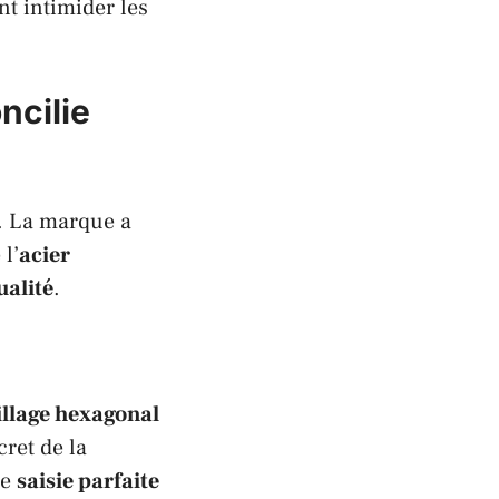
nt intimider les
ncilie
. La marque a
 l’
acier
ualité
.
llage hexagonal
cret de la
ne
saisie parfaite