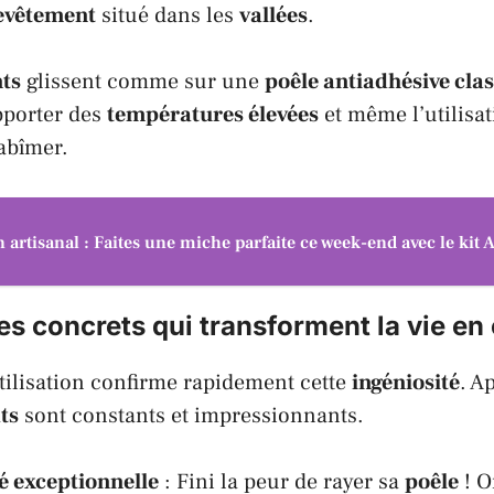
evêtement
situé dans les
vallées
.
ts
glissent comme sur une
poêle antiadhésive cla
porter des
températures élevées
et même l’utilisat
abîmer.
n artisanal : Faites une miche parfaite ce week-end avec le kit
s concrets qui transforment la vie en 
tilisation confirme rapidement cette
ingéniosité
. A
ts
sont constants et impressionnants.
é exceptionnelle
: Fini la peur de rayer sa
poêle
! O