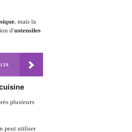
ssique
, mais la
ion d’
ustensiles
 ALDI
cuisine
près plusieurs
n peut utiliser