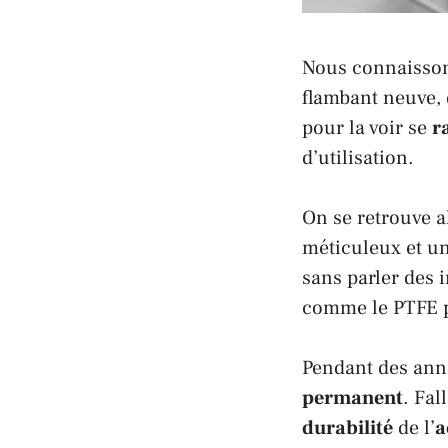
Nous connaissons
flambant neuve,
pour la voir se
r
d’utilisation.
On se retrouve a
méticuleux et un
sans parler des 
comme le
PTFE
p
Pendant des anné
permanent
. Fal
durabilité
de l’
a