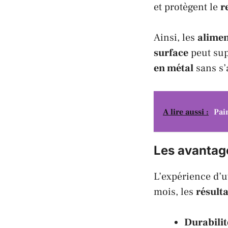
et protègent le
r
Ainsi, les
alimen
surface
peut sup
en métal
sans s’
A lire aussi :
Pai
Les avantage
L’expérience d’u
mois, les
résulta
Durabilit