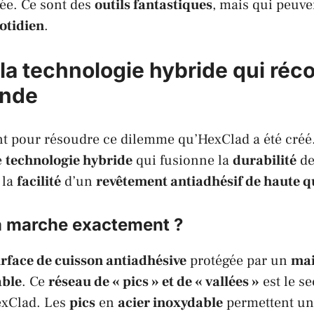
ée. Ce sont des
outils fantastiques
, mais qui peuve
otidien
.
la technologie hybride qui réco
onde
nt pour résoudre ce dilemme qu’
HexClad
a été créé
e
technologie hybride
qui fusionne la
durabilité
de
 la
facilité
d’un
revêtement antiadhésif de haute q
 marche exactement ?
rface de cuisson antiadhésive
protégée par un
mai
able
. Ce
réseau de « pics » et de « vallées »
est le se
xClad
. Les
pics
en
acier inoxydable
permettent u