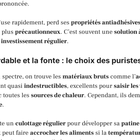
 prononcée.
’use rapidement, perd ses
propriétés antiadhésive
e plus
précautionneux
. C’est souvent une
solution 
n
investissement régulier
.
dable et la fonte : le choix des puriste
u spectre, on trouve les
matériaux bruts
comme l’
a
sont quasi
indestructibles
, excellents pour
saisir le
 toutes les
sources de chaleur
. Cependant, ils de
e
.
te un
culottage régulier
pour développer sa
patine
x
peut faire
accrocher les aliments
si la
températu