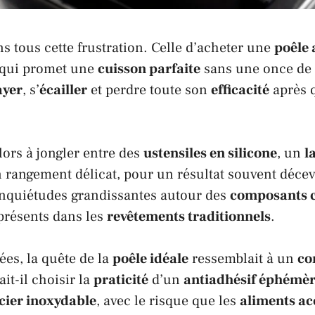
 tous cette frustration. Celle d’acheter une
poêle 
 qui promet une
cuisson parfaite
sans une once de
ayer
, s’
écailler
et perdre toute son
efficacité
après 
lors à jongler entre des
ustensiles en silicone
, un
l
 rangement délicat, pour un résultat souvent déceva
inquiétudes grandissantes autour des
composants 
résents dans les
revêtements traditionnels
.
es, la quête de la
poêle idéale
ressemblait à un
co
lait-il choisir la
praticité
d’un
antiadhésif éphémè
cier inoxydable
, avec le risque que les
aliments a