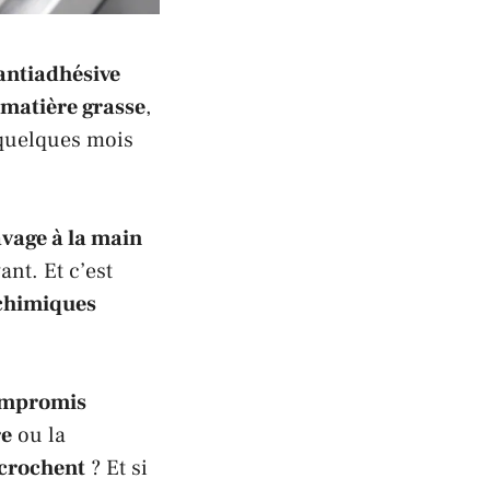
antiadhésive
matière grasse
,
quelques mois
avage à la main
nt. Et c’est
chimiques
mpromis
re
ou la
ccrochent
? Et si