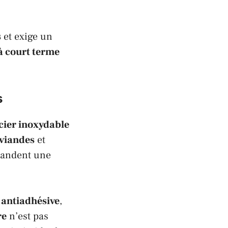
s
et exige un
à court terme
s
cier inoxydable
s viandes
et
mandent une
 antiadhésive
,
re
n’est pas