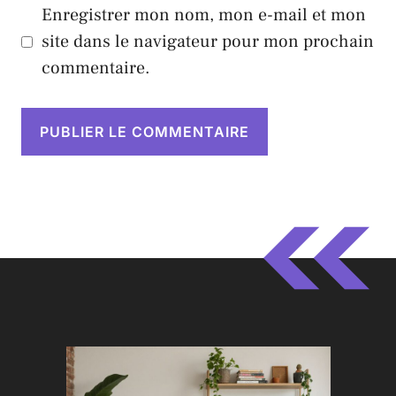
Enregistrer mon nom, mon e-mail et mon
site dans le navigateur pour mon prochain
commentaire.
A
l
t
e
r
n
a
t
i