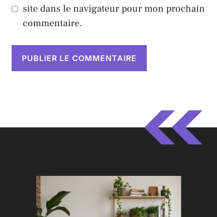
site dans le navigateur pour mon prochain
commentaire.
A
l
t
e
r
n
a
t
i
v