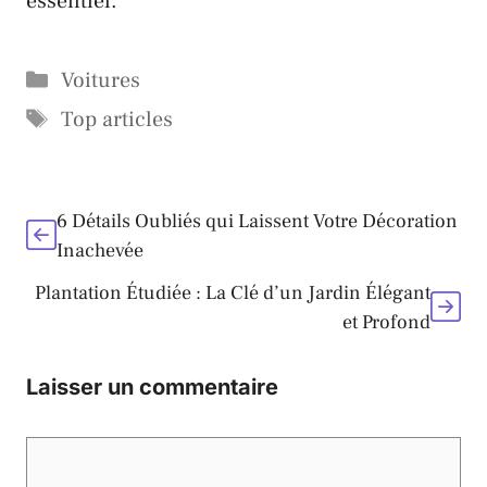
essentiel.
Catégories
Voitures
Étiquettes
Top articles
6 Détails Oubliés qui Laissent Votre Décoration
Inachevée
Plantation Étudiée : La Clé d’un Jardin Élégant
et Profond
Laisser un commentaire
Commentaire