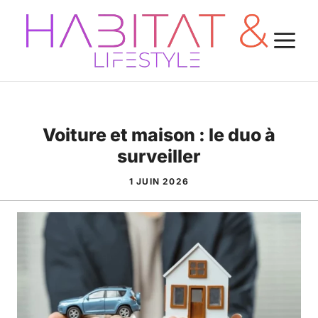
Aller
au
M
contenu
Voiture et maison : le duo à
surveiller
1 JUIN 2026