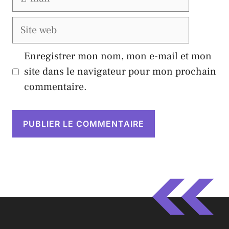
mail
Site
web
Enregistrer mon nom, mon e-mail et mon
site dans le navigateur pour mon prochain
commentaire.
A
l
t
e
r
n