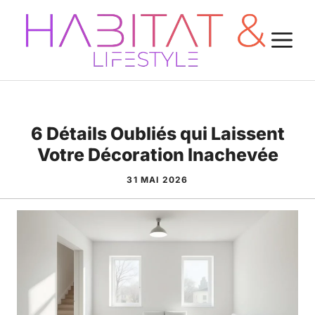
Aller
au
M
contenu
6 Détails Oubliés qui Laissent
Votre Décoration Inachevée
31 MAI 2026