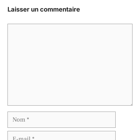
Laisser un commentaire
Commentaire
Nom
E-