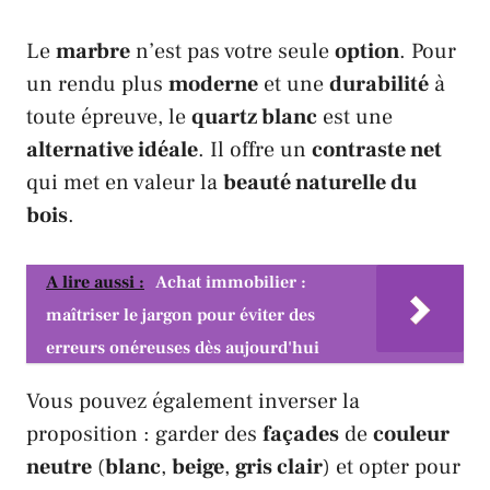
Le
marbre
n’est pas votre seule
option
. Pour
un rendu plus
moderne
et une
durabilité
à
toute épreuve, le
quartz blanc
est une
alternative idéale
. Il offre un
contraste net
qui met en valeur la
beauté naturelle du
bois
.
A lire aussi :
Achat immobilier :
maîtriser le jargon pour éviter des
erreurs onéreuses dès aujourd'hui
Vous pouvez également inverser la
proposition : garder des
façades
de
couleur
neutre
(
blanc
,
beige
,
gris clair
) et opter pour