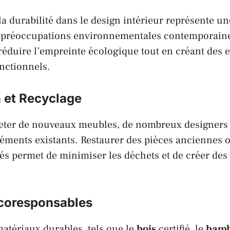
 la durabilité dans le design intérieur représente u
ux préoccupations environnementales contemporaine
réduire l’empreinte écologique tout en créant des 
onctionnels.
n et Recyclage
eter de nouveaux meubles, de nombreux designers p
éléments existants. Restaurer des pièces anciennes 
lés permet de minimiser les déchets et de créer de
coresponsables
matériaux durables, tels que le
bois
certifié, le
bam