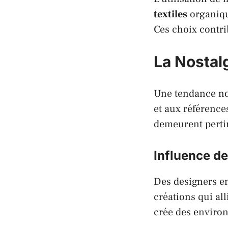
textiles
organiqu
Ces choix contri
La Nostalg
Une tendance not
et aux référence
demeurent pertin
Influence de
Des designers 
créations qui al
crée des enviro