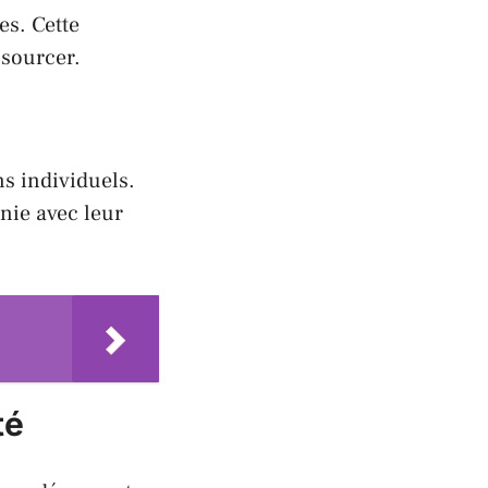
es. Cette
ssourcer.
ns individuels.
nie avec leur
té