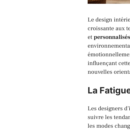
Le design intéri
croissante aux 
et
personnalisé
environnemental
émotionnellement
influençant cett
nouvelles orient
La Fatig
Les designers d’
suivre les tendan
les modes change