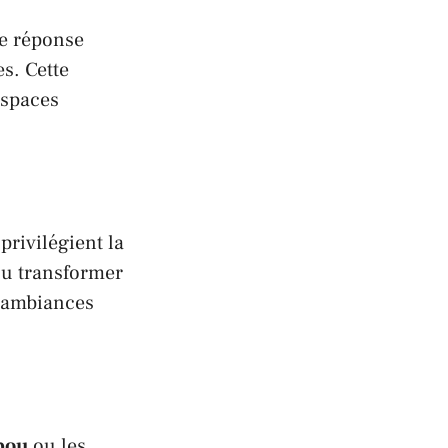
ne réponse
s. Cette
espaces
rivilégient la
ou transformer
s ambiances
bou
ou les