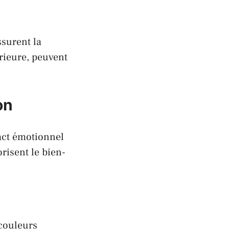
ssurent la
rieure, peuvent
on
act émotionnel
risent le bien-
 couleurs