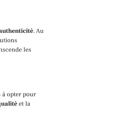
authenticité
. Au
lutions
anscende les
 à opter pour
qualité
et la