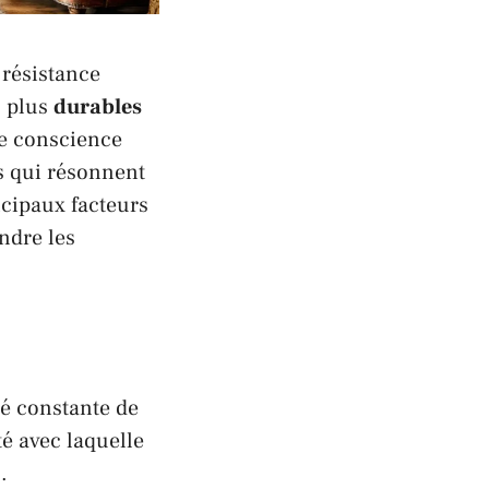
résistance
s plus
durables
de conscience
s qui
résonnent
ncipaux facteurs
ndre les
té constante de
té avec laquelle
.