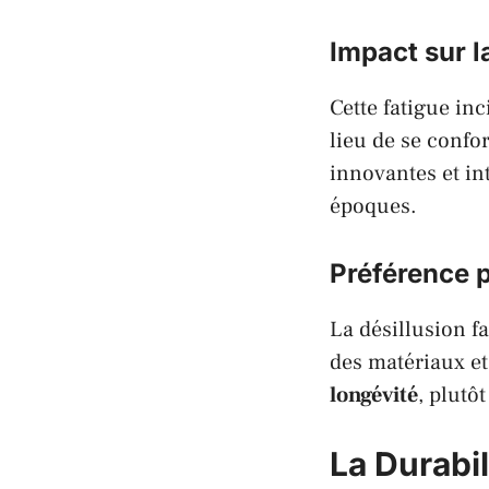
Impact sur l
Cette fatigue inc
lieu de se confo
innovantes et in
époques.
Préférence p
La désillusion f
des matériaux et
longévité
, plutô
La Durabi