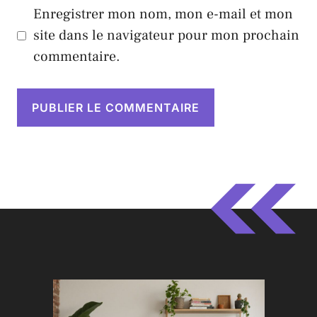
Enregistrer mon nom, mon e-mail et mon
site dans le navigateur pour mon prochain
commentaire.
A
l
t
e
r
n
a
t
i