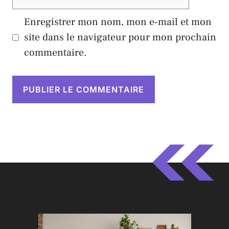
web
Enregistrer mon nom, mon e-mail et mon
site dans le navigateur pour mon prochain
commentaire.
A
l
t
e
r
n
a
t